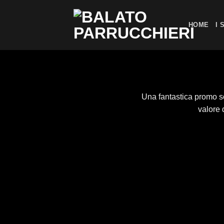
Skip
to
HOME
I 
content
Una fantastica promo sol
valore 