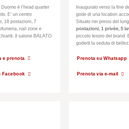
 Duomo è l’head quarter
Inaugurato verso la fine 
to. E’ un centro
gode di una location acco
e, 18 postazioni, 7
Situato nei pressi del lun
ofumeria, nail zone e
postazioni, 1 privèe, 5 l
schiariti. Il salone BALATO
piccolo tesoro del brand 
goderti la seduta di belle
 e prenota
Prenota su Whatsapp
u Facebook
Prenota via e-mail