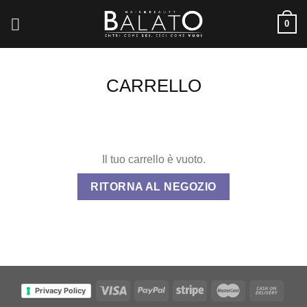
Skip
0
to
content
CARRELLO
Il tuo carrello è vuoto.
RITORNA AL NEGOZIO
Privacy Policy