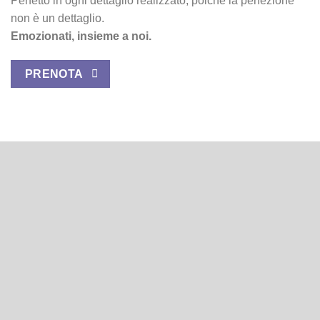
Perfetto in ogni dettaglio realizzato, poiché la perfezione
non è un dettaglio.
Emozionati, insieme a noi.
PRENOTA