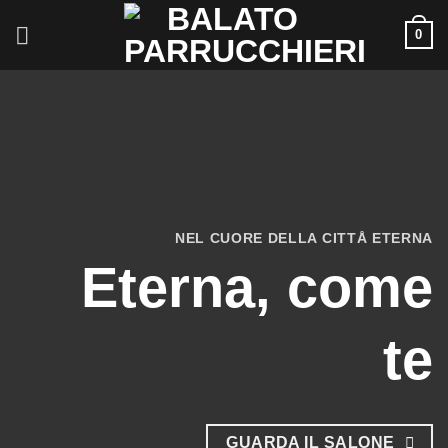
Skip
0
to
content
NEL CUORE DELLA CITTÅ ETERNA
Eterna, come
te
GUARDA IL SALONE