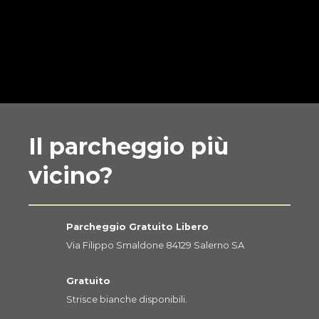
Il parcheggio più
vicino?
Parcheggio Gratuito Libero
Via Filippo Smaldone 84129 Salerno SA
Gratuito
Strisce bianche disponibili.